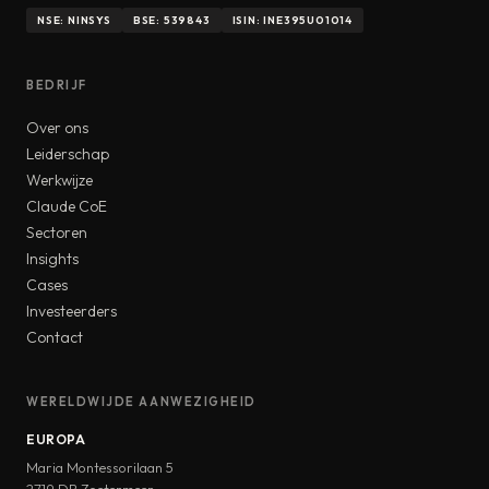
NSE: NINSYS
BSE: 539843
ISIN: INE395U01014
BEDRIJF
Over ons
Leiderschap
Werkwijze
Claude CoE
Sectoren
Insights
Cases
Investeerders
Contact
WERELDWIJDE AANWEZIGHEID
EUROPA
Maria Montessorilaan 5
2719 DB Zoetermeer