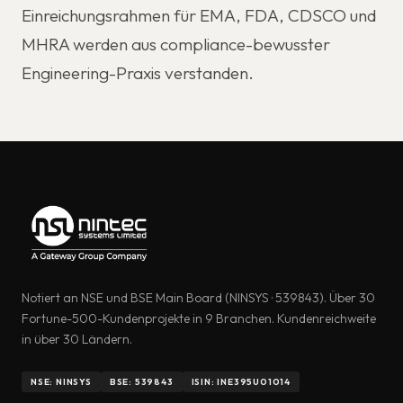
Einreichungsrahmen für EMA, FDA, CDSCO und
MHRA werden aus compliance-bewusster
Engineering-Praxis verstanden.
Notiert an NSE und BSE Main Board (NINSYS · 539843). Über 30
Fortune-500-Kundenprojekte in 9 Branchen. Kundenreichweite
in über 30 Ländern.
NSE: NINSYS
BSE: 539843
ISIN: INE395U01014