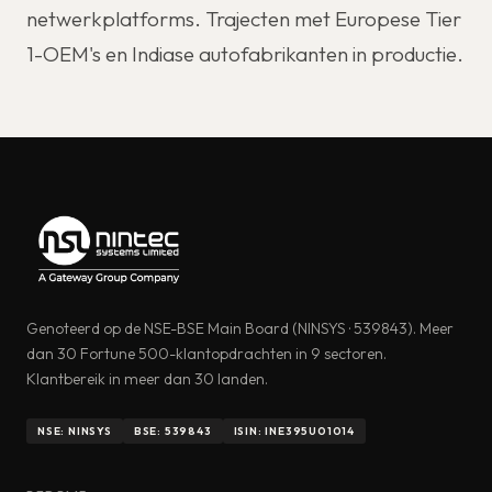
netwerkplatforms. Trajecten met Europese Tier
1-OEM's en Indiase autofabrikanten in productie.
Genoteerd op de NSE-BSE Main Board (NINSYS · 539843). Meer
dan 30 Fortune 500-klantopdrachten in 9 sectoren.
Klantbereik in meer dan 30 landen.
NSE: NINSYS
BSE: 539843
ISIN: INE395U01014