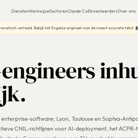
Diensten
Werkwijze
Sectoren
Claude CoE
Investeerders
Over ons
omatisch vertaald. Bekijk het Engelse origineel voor de meest accurate tekst.
B
engineers inh
jk.
e enterprise-software; Lyon, Toulouse en Sophia-Antipoli
ctieve CNIL-richtlijnen voor AI-deployment, het ACPR-