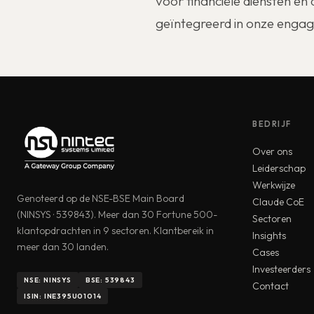
voor financiële diensten en
geïntegreerd in onze enga
BEDRIJF
Over ons
Leiderschap
Werkwijze
Genoteerd op de NSE-BSE Main Board
Claude CoE
(NINSYS · 539843). Meer dan 30 Fortune 500-
Sectoren
klantopdrachten in 9 sectoren. Klantbereik in
Insights
meer dan 30 landen.
Cases
Investeerders
NSE: NINSYS
BSE: 539843
Contact
ISIN: INE395U01014