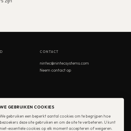
s zijn
ID
CONTACT
nintec@nintecsystems.com
Neem contact op
Club
dabad 380015
WE GEBRUIKEN COOKIES
We gebruiken een beperkt aantal cookies om te begrijpen hoe
bezoekers deze site gebruiken en om de site te verbeteren. U kunt
niet-essentiële cookies op elk moment accepteren of weigeren.