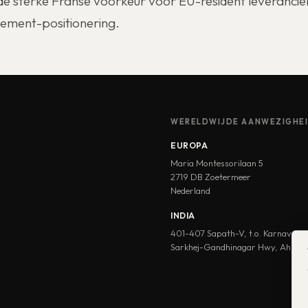
 de sterke Franse voorkeur voor EU-resident leverancier
gement-positionering.
WERELDWIJDE AANWEZIGHE
EUROPA
Maria Montessorilaan 5
2719 DB Zoetermeer
Nederland
INDIA
401-407 Sapath-V, t.o. Karnavati 
Sarkhej-Gandhinagar Hwy, Ahme