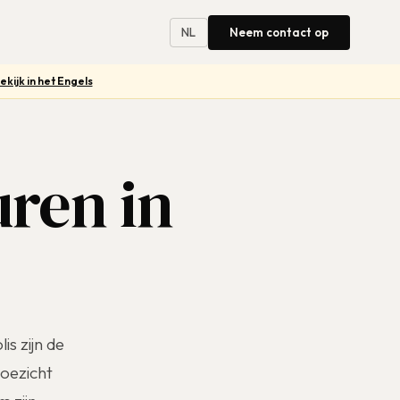
NL
Neem contact op
ekijk in het Engels
uren in
s zijn de
toezicht