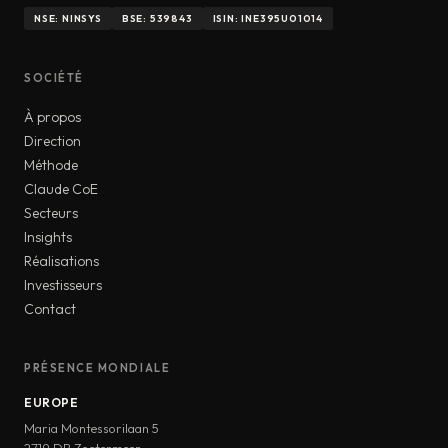
NSE: NINSYS
BSE: 539843
ISIN: INE395U01014
SOCIÉTÉ
À propos
Direction
Méthode
Claude CoE
Secteurs
Insights
Réalisations
Investisseurs
Contact
PRÉSENCE MONDIALE
EUROPE
Maria Montessorilaan 5
2719 DB Zoetermeer