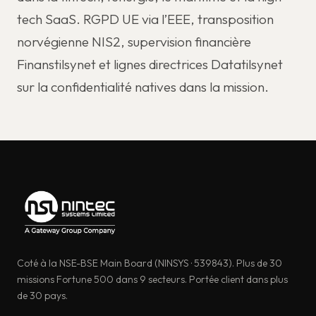
tech SaaS. RGPD UE via l’EEE, transposition
norvégienne NIS2, supervision financière
Finanstilsynet et lignes directrices Datatilsynet
sur la confidentialité natives dans la mission.
Coté à la NSE-BSE Main Board (NINSYS · 539843). Plus de 30
missions Fortune 500 dans 9 secteurs. Portée client dans plus
de 30 pays.